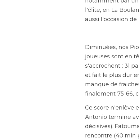
C'était la dernière d
titre de championne d
Wonderligue. Ce match 
mettre fin à une mauv
Diminuées, nos Pionni
sont en tête, 15-19. L
la pause. Tout reste à 
sur la rencontre, 48-
accélère. Les Montpel
Ce score n'enlève en 
termine avec la deuxi