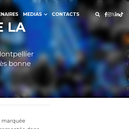
RES
MEDIAS
CONTACTS
F'
er pour le 
ation globale.