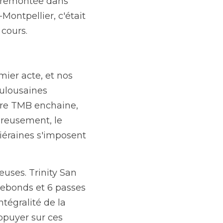
e notamment par un 
Boulangère 
n de rebondir et de 
 et nos joueuses 
ochent : 31 partout à 
r en reprenant le lead 
ntir, et BLMA 
ueuses.
inity San Antonio 
es décisives). 