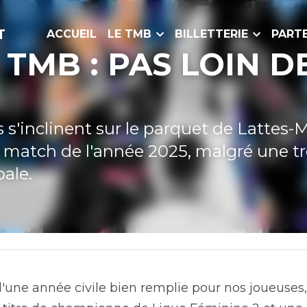
ACCUEIL
LE TMB
BILLETTERIE
PARTENAI
MB : PAS LOIN DE LA PER
inclinent sur le parquet de Lattes-Montpelli
 l'année 2025, malgré une très bonne prest