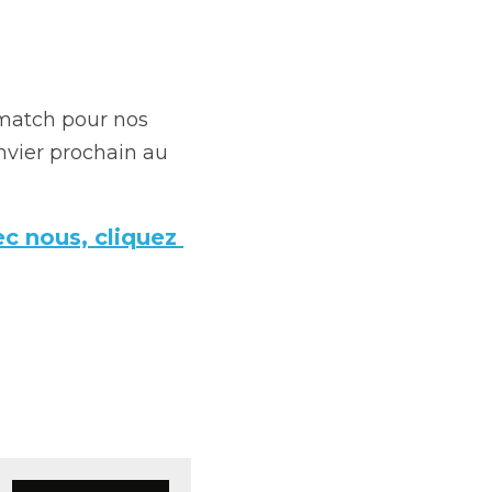
ntre (40 min pour la 
 à la reprise.
r nos Pionnières : la 
Palais des Sports.
 cliquez ici. 
S'ABONNER