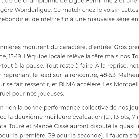
'une année civile bien remplie pour nos joueuses, marqué
e Ligue Féminine 2 et une remontée dans l'élite, en La 
chez le voisin Lattes-Montpellier, c'était aussi l'occasio
aise série en cours.
ères montrent du caractère, d'entrée. Gros premier acte,
'équipe locale relève la tête mais nos Toulousaines s'accr
faire. À la reprise, notre TMB enchaine, et fait le plus du
53. Malheureusement, le manque de fraicheur se fait resse
liéraines s'imposent finalement 75-66, cruel pour nos jo
rien la bonne performance collective de nos joueuses. Tr
ème meilleure évaluation (21, 13 pts, 7 rebonds et 6 pass