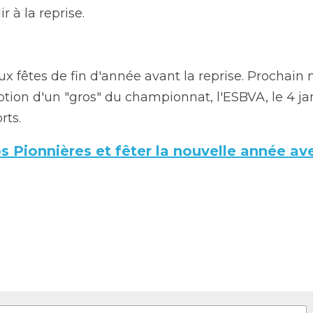
noé Cissé auront disputé la quasi intégralité de la renco
econde). Il faudra s'appuyer sur ces acquis pour rebondir
fêtes de fin d'année avant la reprise. Prochain match pou
 du championnat, l'ESBVA, le 4 janvier prochain au Petit 
Pionnières et fêter la nouvelle année avec nous,