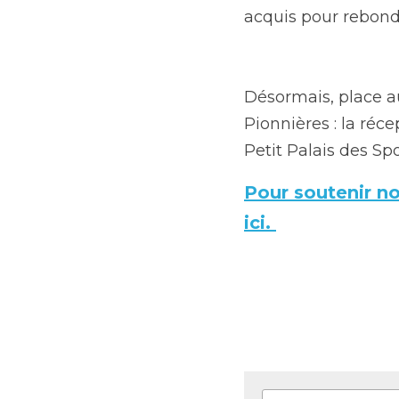
Fatoumata Touré et Ma
première, 39 pour la s
Désormais, place aux 
réception d'un "gros"
Pour soutenir nos 