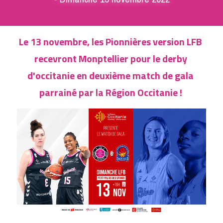
DEVENIR BÉNÉVOLE
Le 13 novembre, les Pionnières version LFB 
recevront Monptellier pour le derby 
d'occitanie en deuxième match de gala 
parrainé par la Région Occitanie ! 