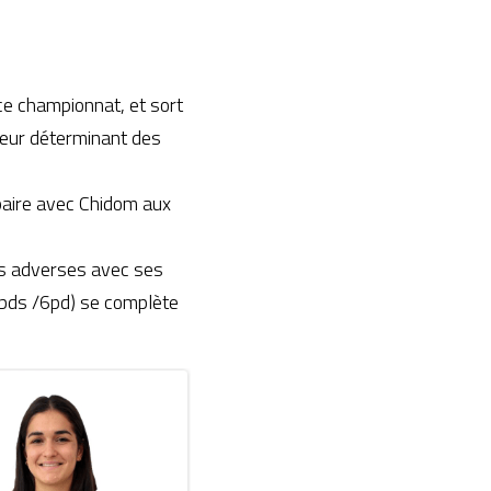
ce championnat, et sort 
eur déterminant des 
 paire avec Chidom aux 
s adverses avec ses 
rbds /6pd) se complète 