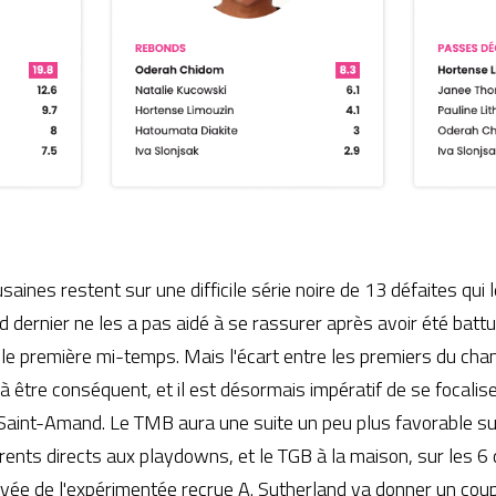
ines restent sur une difficile série noire de 13 défaites qui l
dernier ne les a pas aidé à se rassurer après avoir été battu
lle première mi-temps. Mais l'écart entre les premiers du cham
tre conséquent, et il est désormais impératif de se focaliser
aint-Amand. Le TMB aura une suite un peu plus favorable sur 
rents directs aux playdowns, et le TGB à la maison, sur les 6 
rrivée de l'expérimentée recrue A. Sutherland va donner un coup