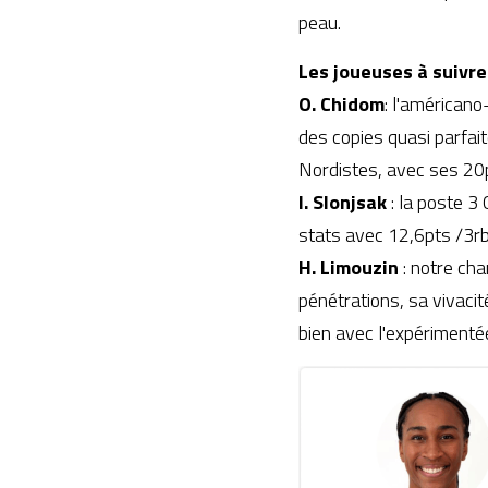
peau.
Les joueuses à suivre 
O. Chidom
: l'américano
des copies quasi parfai
Nordistes, avec ses 20p
I. Slonjsak 
: la poste 3
stats avec 12,6pts /3r
H. Limouzin 
: notre ch
pénétrations, sa vivacit
bien avec l'expérimenté