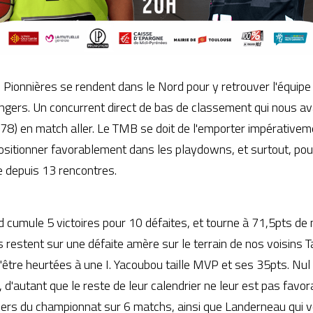
Pionnières se rendent dans le Nord pour y retrouver l'équipe
gers. Un concurrent direct de bas de classement qui nous avai
-78) en match aller. Le TMB se doit de l'emporter impérativeme
sitionner favorablement dans les playdowns, et surtout, pour
re depuis 13 rencontres.
 cumule 5 victoires pour 10 défaites, et tourne à 71,5pts de
 restent sur une défaite amère sur le terrain de nos voisins Ta
'être heurtées à une I. Yacoubou taille MVP et ses 35pts. Nul 
d'autant que le reste de leur calendrier ne leur est pas favora
iers du championnat sur 6 matchs, ainsi que Landerneau qui v