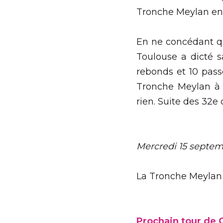
·
16 septembre 2021
Coupe 
Solide en défense, et r
finale de la Coupe de Fr
En ne concédant que 6 
loi. Bien emmenées par 
ville rose n'ont ensuite
rebonds) n'y changera r
Mercredi 15 septembre
La Tronche Meylan (LF2