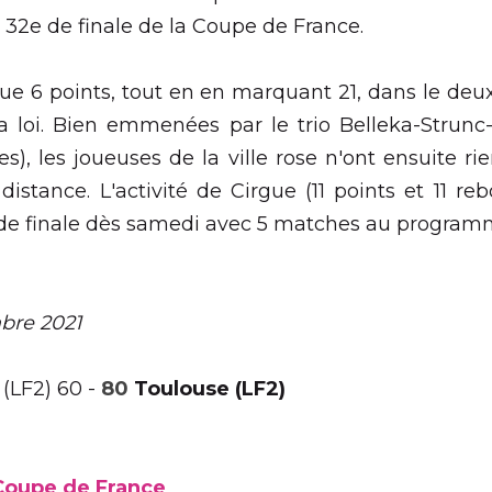
de France,
Actualités,
Professionnelles
éaliste en attaque Toulouse n'a laissé aucune chance à La T
ance.
points, tout en en marquant 21, dans le deuxième quart-temp
le trio Belleka-Strunc-Loyd (46 points, 13 rebonds et 10 pass
 rien lâché, laissant La Tronche Meylan à distance. L'activité de
ien. Suite des 32e de finale dès samedi avec
5 matches au p
 2021
) 60 -
 80
Toulouse (LF2)