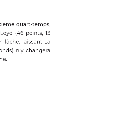
ronche Meylan en 32e de 
s, Toulouse a dicté sa 
es), les joueuses de la 
 Cirgue (11 points et 11 
rogramme
.