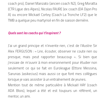
coach pro), Daniel Manzato (ancien coach N2), Greg Moratta 
(CTR Ligue des Alpes), Nicolas FAURE (ex coach JDA Dijon Pro 
A) ou encore Mickaël Cortey (Coach La Tronche LF2) que le 
TMB a quelque peu martyrisé en fin de saison dernière.
Quels sont les coachs qui t'inspirent ?
J’ai un grand principe et n’invente rien, c‘est de l’illustre Sir 
Alex FERGUSON : « Lire, écouter, observer ne coute rien ou 
presque, mais peut rapporter beaucoup ». Si bien que 
j’essaie de m’ouvrir à mon environnement pour étudier non 
seulement ce qui se fait en Euroleague (Ettore Messina, 
Sarunas Jasikecius) mais aussi ce que font mes collègues 
lorsque je vais assister à un entraînement de jeunes.
Mention tout de même particulière à Mickaël HAY (coach 
ADA Blois), lequel a été et est toujours un référent, un 
mentor, un ami.